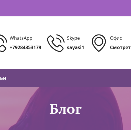
WhatsApp
Skype
Офис
+79284353179
sayasi1
Смотрет
тьи
Блог