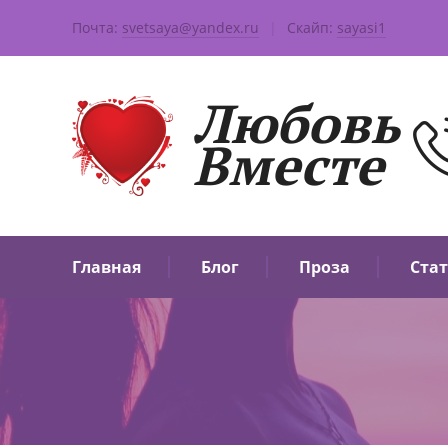
Почта:
svetsaya@yandex.ru
|
Скайп:
sayasi1
Любовь
Вместе
Главная
Блог
Проза
Ста