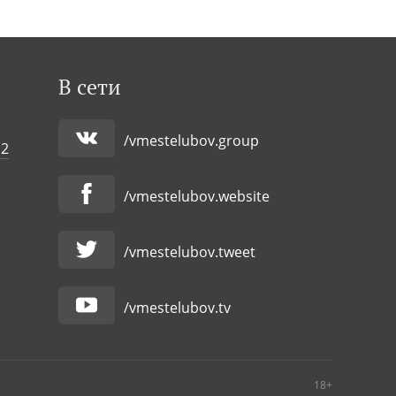
В сети
/vmestelubov.group
 2
/vmestelubov.website
/vmestelubov.tweet
/vmestelubov.tv
18+