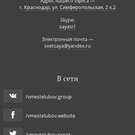
Адрес нашего офиса —
г. Краснодар, ул. Симферопольская, 2 к.2
Skype:
sayasi1
Электронная почта —
svetsaya@yandex.ru
В сети
/vmestelubov.group
/vmestelubov.website
/vmestelubov.tweet